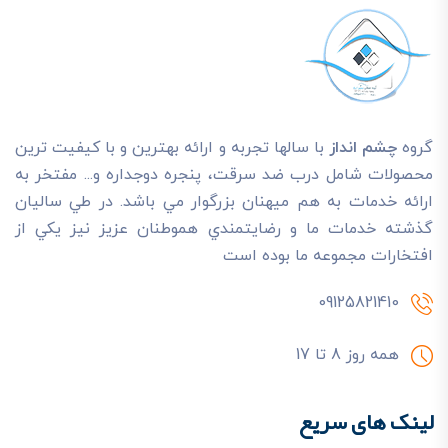
گروه
چشم انداز
با سالها تجربه و ارائه بهترين و با کيفيت ترين
محصولات شامل درب ضد سرقت، پنجره دوجداره و... مفتخر به
ارائه خدمات به هم ميهنان بزرگوار مي باشد. در طي ساليان
گذشته خدمات ما و رضايتمندي هموطنان عزيز نيز يکي از
افتخارات مجموعه ما بوده است
09125821410
همه روز 8 تا 17
لینک های سریع