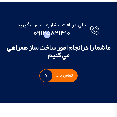
براي دريافت مشاوره تماس بگيريد
09125821410
ما شما را درانجام امور ساخت ساز همراهي
مي کنيم
تماس با ما