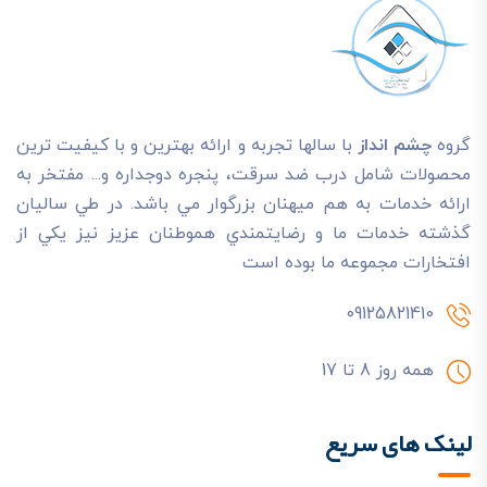
گروه
چشم انداز
با سالها تجربه و ارائه بهترين و با کيفيت ترين
محصولات شامل درب ضد سرقت، پنجره دوجداره و... مفتخر به
ارائه خدمات به هم ميهنان بزرگوار مي باشد. در طي ساليان
گذشته خدمات ما و رضايتمندي هموطنان عزيز نيز يکي از
افتخارات مجموعه ما بوده است
09125821410
همه روز 8 تا 17
لینک های سریع