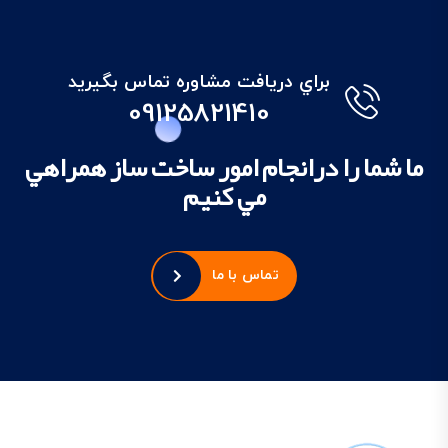
براي دريافت مشاوره تماس بگيريد
09125821410
ما شما را درانجام امور ساخت ساز همراهي
مي کنيم
تماس با ما