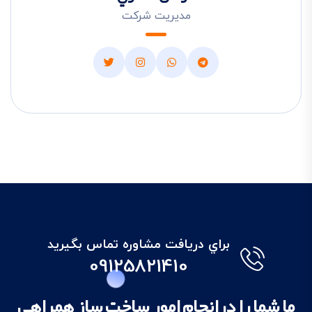
مديريت شرکت
براي دريافت مشاوره تماس بگيريد
09125821410
ما شما را درانجام امور ساخت ساز همراهي