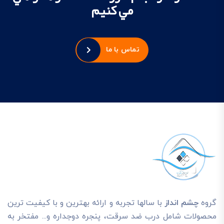
مي کنيم
تماس با ما
گروه
چشم انداز
با سالها تجربه و ارائه بهترين و با کيفيت ترين
محصولات شامل درب ضد سرقت، پنجره دوجداره و... مفتخر به