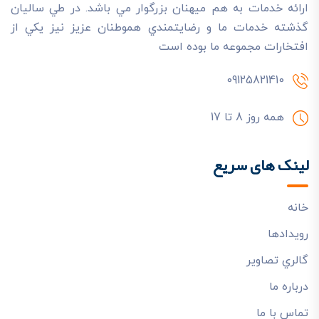
ارائه خدمات به هم ميهنان بزرگوار مي باشد. در طي ساليان
گذشته خدمات ما و رضايتمندي هموطنان عزيز نيز يکي از
افتخارات مجموعه ما بوده است
09125821410
همه روز 8 تا 17
لینک های سریع
خانه
رويدادها
گالري تصاوير
درباره ما
تماس با ما