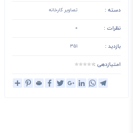
دسته :
تصاویر کارخانه
نظرات :
0
بازدید :
351
امتیازدهی :
Share
Pinterest
Print
Facebook
Twitter
Google+
LinkedIn
WhatsApp
Telegram