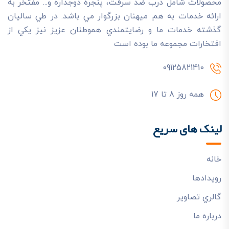
محصولات شامل درب ضد سرقت، پنجره دوجداره و... مفتخر به
ارائه خدمات به هم ميهنان بزرگوار مي باشد. در طي ساليان
گذشته خدمات ما و رضايتمندي هموطنان عزيز نيز يکي از
افتخارات مجموعه ما بوده است
09125821410
همه روز 8 تا 17
لینک های سریع
خانه
رويدادها
گالري تصاوير
درباره ما