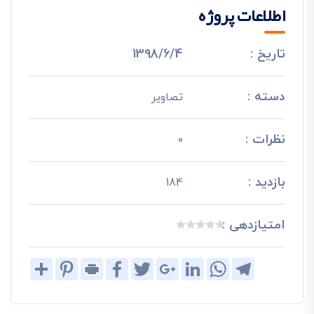
اطلاعات پروژه
تاریخ :
1398/6/4
دسته :
تصاویر
نظرات :
0
بازدید :
184
امتیازدهی :
Share
Pinterest
Print
Facebook
Twitter
Google+
LinkedIn
WhatsApp
Telegram