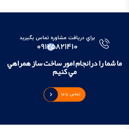
براي دريافت مشاوره تماس بگيريد
09125821410
ما شما را درانجام امور ساخت ساز همراهي
مي کنيم
تماس با ما